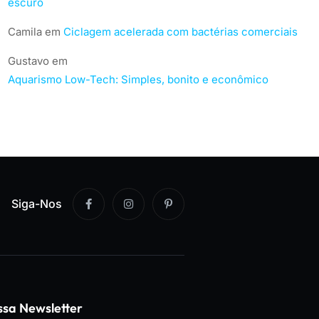
escuro
Camila
em
Ciclagem acelerada com bactérias comerciais
Gustavo
em
Aquarismo Low-Tech: Simples, bonito e econômico
Siga-Nos
ssa Newsletter