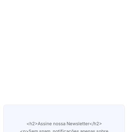
<h2>Assine nossa Newsletter</h2>
<p>Sem spam, notificações apenas sobre