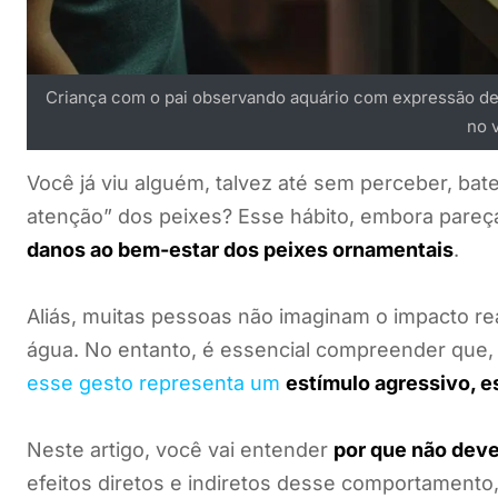
Criança com o pai observando aquário com expressão de 
no v
Você já viu alguém, talvez até sem perceber, bate
atenção” dos peixes? Esse hábito, embora pareça 
danos ao bem-estar dos peixes ornamentais
.
Aliás, muitas pessoas não imaginam o impacto re
água. No entanto, é essencial compreender que, 
esse gesto representa um
estímulo agressivo, e
Neste artigo, você vai entender
por que não deve
efeitos diretos e indiretos desse comportamento