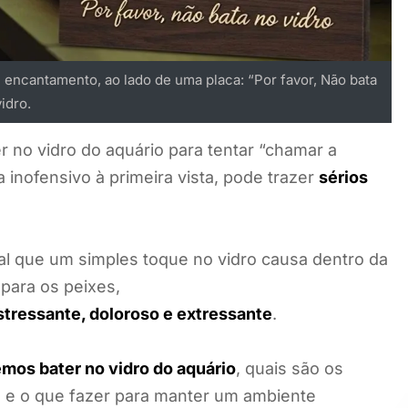
encantamento, ao lado de uma placa: “Por favor, Não bata
idro.
r no vidro do aquário para tentar “chamar a
inofensivo à primeira vista, pode trazer
sérios
al que um simples toque no vidro causa dentro da
para os peixes,
stressante, doloroso e extressante
.
mos bater no vidro do aquário
, quais são os
, e o que fazer para manter um ambiente