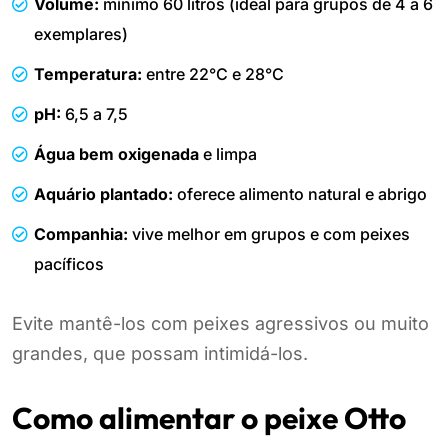
Volume:
mínimo 60 litros (ideal para grupos de 4 a 6
exemplares)
Temperatura:
entre 22°C e 28°C
pH:
6,5 a 7,5
Água bem oxigenada
e limpa
Aquário plantado:
oferece alimento natural e abrigo
Companhia:
vive melhor em grupos e com peixes
pacíficos
Evite mantê-los com peixes agressivos ou muito
grandes, que possam intimidá-los.
Como alimentar o peixe Otto