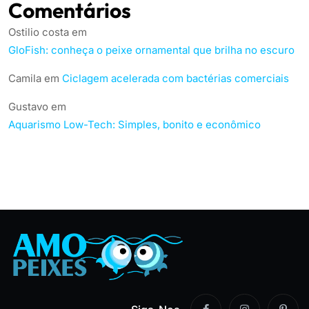
Comentários
Ostilio costa
em
GloFish: conheça o peixe ornamental que brilha no escuro
Camila
em
Ciclagem acelerada com bactérias comerciais
Gustavo
em
Aquarismo Low-Tech: Simples, bonito e econômico