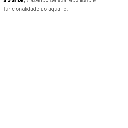
a 5 anos
, trazendo beleza, equilíbrio e
funcionalidade ao aquário.