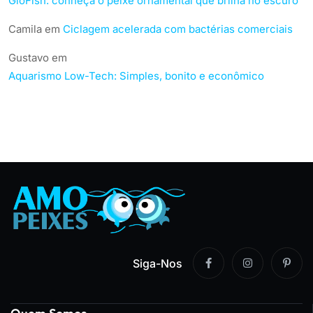
GloFish: conheça o peixe ornamental que brilha no escuro
Camila
em
Ciclagem acelerada com bactérias comerciais
Gustavo
em
Aquarismo Low-Tech: Simples, bonito e econômico
Siga-Nos