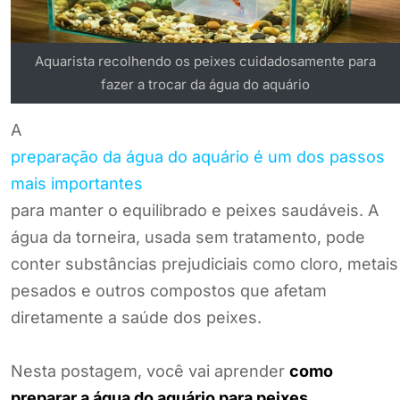
Aquarista recolhendo os peixes cuidadosamente para
fazer a trocar da água do aquário
A
preparação da água do aquário é um dos passos
mais importantes
para manter o equilibrado e peixes saudáveis. A
água da torneira, usada sem tratamento, pode
conter substâncias prejudiciais como cloro, metais
pesados e outros compostos que afetam
diretamente a saúde dos peixes.
Nesta postagem, você vai aprender
como
preparar a água do aquário para peixes