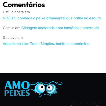
Comentários
Ostilio costa
em
GloFish: conheça o peixe ornamental que brilha no escuro
Camila
em
Ciclagem acelerada com bactérias comerciais
Gustavo
em
Aquarismo Low-Tech: Simples, bonito e econômico