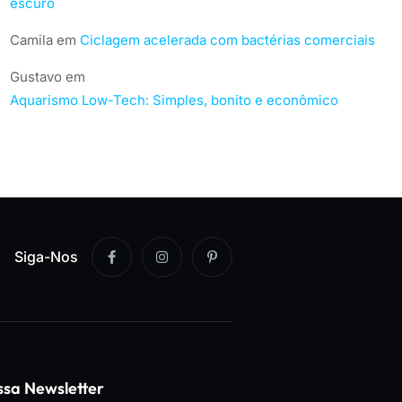
escuro
Camila
em
Ciclagem acelerada com bactérias comerciais
Gustavo
em
Aquarismo Low-Tech: Simples, bonito e econômico
Siga-Nos
ssa Newsletter