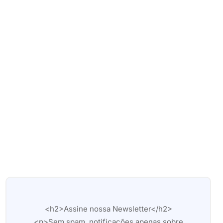
<h2>Assine nossa Newsletter</h2>
<p>Sem spam, notificações apenas sobre