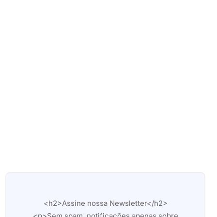
<h2>Assine nossa Newsletter</h2>
<p>Sem spam, notificações apenas sobre