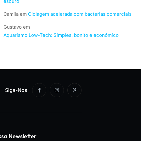
escuro
Camila
em
Ciclagem acelerada com bactérias comerciais
Gustavo
em
Aquarismo Low-Tech: Simples, bonito e econômico
Siga-Nos
ssa Newsletter