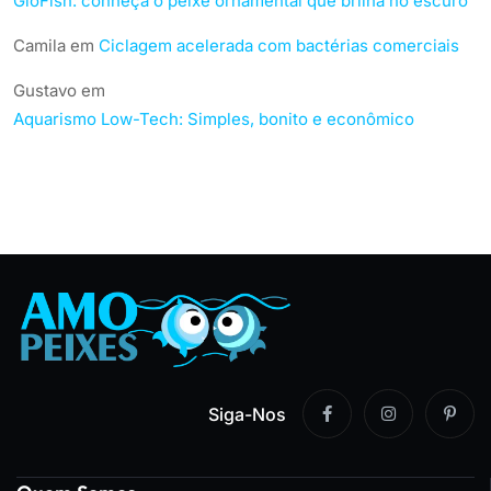
GloFish: conheça o peixe ornamental que brilha no escuro
Camila
em
Ciclagem acelerada com bactérias comerciais
Gustavo
em
Aquarismo Low-Tech: Simples, bonito e econômico
Siga-Nos