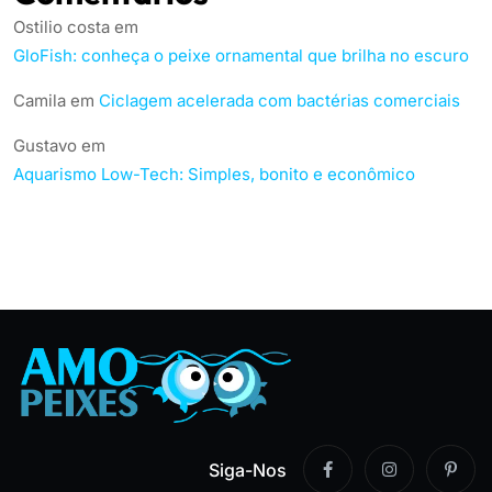
Ostilio costa
em
GloFish: conheça o peixe ornamental que brilha no escuro
Camila
em
Ciclagem acelerada com bactérias comerciais
Gustavo
em
Aquarismo Low-Tech: Simples, bonito e econômico
Siga-Nos