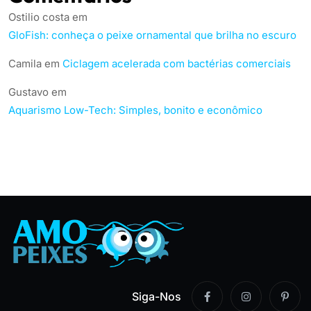
Ostilio costa
em
GloFish: conheça o peixe ornamental que brilha no escuro
Camila
em
Ciclagem acelerada com bactérias comerciais
Gustavo
em
Aquarismo Low-Tech: Simples, bonito e econômico
Siga-Nos