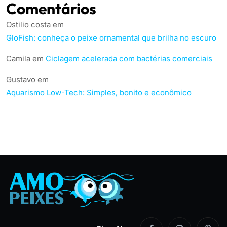
Comentários
Ostilio costa
em
GloFish: conheça o peixe ornamental que brilha no escuro
Camila
em
Ciclagem acelerada com bactérias comerciais
Gustavo
em
Aquarismo Low-Tech: Simples, bonito e econômico