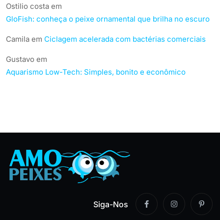
Ostilio costa
em
GloFish: conheça o peixe ornamental que brilha no escuro
Camila
em
Ciclagem acelerada com bactérias comerciais
Gustavo
em
Aquarismo Low-Tech: Simples, bonito e econômico
Siga-Nos