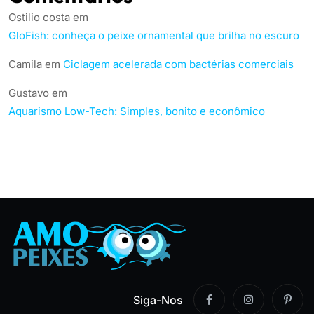
Ostilio costa
em
GloFish: conheça o peixe ornamental que brilha no escuro
Camila
em
Ciclagem acelerada com bactérias comerciais
Gustavo
em
Aquarismo Low-Tech: Simples, bonito e econômico
Siga-Nos