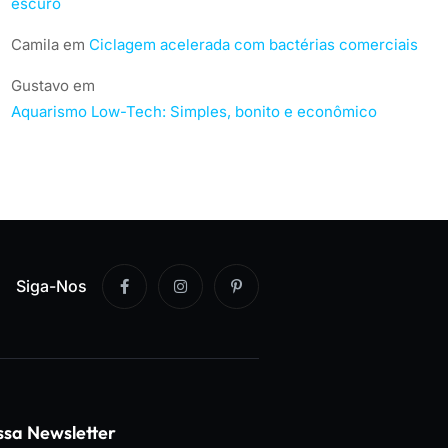
escuro
Camila
em
Ciclagem acelerada com bactérias comerciais
Gustavo
em
Aquarismo Low-Tech: Simples, bonito e econômico
Siga-Nos
ssa Newsletter