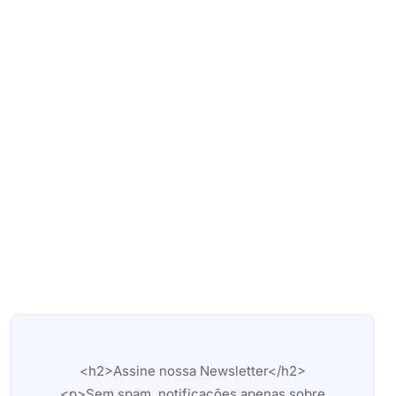
<h2>Assine nossa Newsletter</h2>
<p>Sem spam, notificações apenas sobre