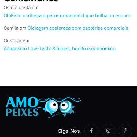
Ostilio costa
em
GloFish: conheça o peixe ornamental que brilha no escuro
Camila
em
Ciclagem acelerada com bactérias comerciais
Gustavo
em
Aquarismo Low-Tech: Simples, bonito e econômico
Siga-Nos