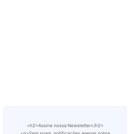
<h2>Assine nossa Newsletter</h2>
<p>Sem spam, notificações apenas sobre