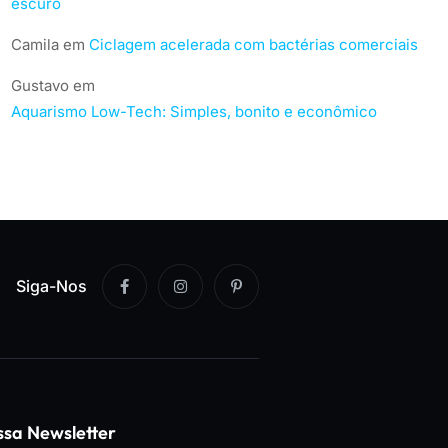
escuro
Camila
em
Ciclagem acelerada com bactérias comerciais
Gustavo
em
Aquarismo Low-Tech: Simples, bonito e econômico
Siga-Nos
ssa Newsletter