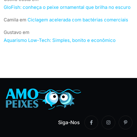
GloFish: conheça o peixe ornamental que brilha no escuro
Camila
em
Ciclagem acelerada com bactérias comerciais
Gustavo
em
Aquarismo Low-Tech: Simples, bonito e econômico
Siga-Nos