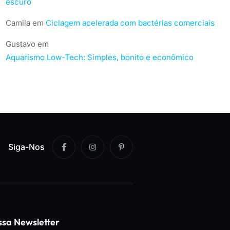
escuro
Camila
em
Ciclagem acelerada com bactérias comerciais
Gustavo
em
Aquarismo Low-Tech: Simples, bonito e econômico
Siga-Nos
ssa Newsletter