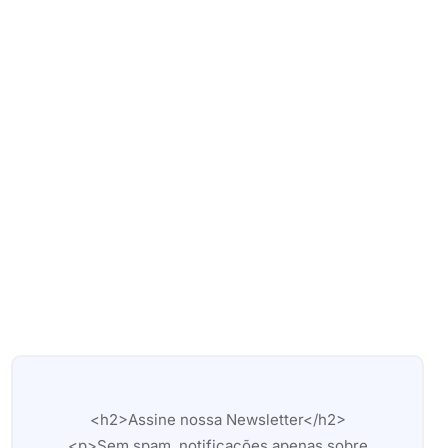
<h2>Assine nossa Newsletter</h2>
<p>Sem spam, notificações apenas sobre