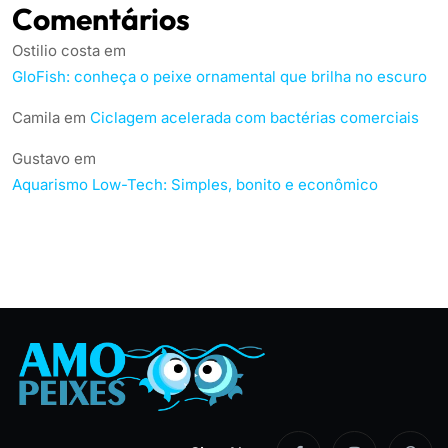
Comentários
Ostilio costa
em
GloFish: conheça o peixe ornamental que brilha no escuro
Camila
em
Ciclagem acelerada com bactérias comerciais
Gustavo
em
Aquarismo Low-Tech: Simples, bonito e econômico