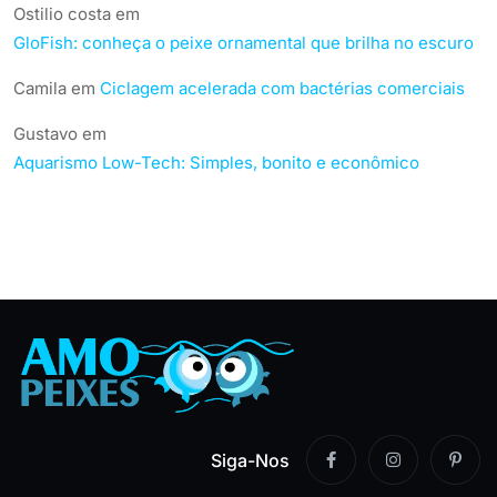
Ostilio costa
em
GloFish: conheça o peixe ornamental que brilha no escuro
Camila
em
Ciclagem acelerada com bactérias comerciais
Gustavo
em
Aquarismo Low-Tech: Simples, bonito e econômico
Siga-Nos