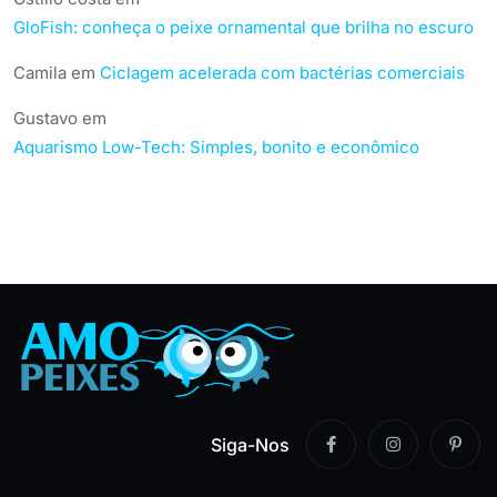
GloFish: conheça o peixe ornamental que brilha no escuro
Camila
em
Ciclagem acelerada com bactérias comerciais
Gustavo
em
Aquarismo Low-Tech: Simples, bonito e econômico
Siga-Nos