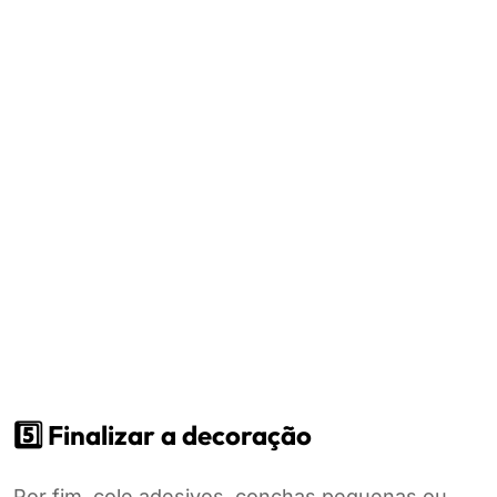
5️⃣ Finalizar a decoração
Por fim, cole adesivos, conchas pequenas ou