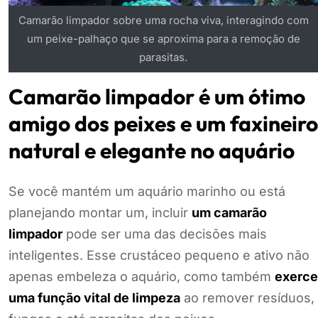
Camarão limpador sobre uma rocha viva, interagindo com
um peixe-palhaço que se aproxima para a remoção de
parasitas.
Camarão limpador é um ótimo
amigo dos peixes e um faxineiro
natural e elegante no aquário
Se você mantém um aquário marinho ou está
planejando montar um, incluir
um camarão
limpador
pode ser uma das decisões mais
inteligentes. Esse crustáceo pequeno e ativo não
apenas embeleza o aquário, como também
exerce
uma função vital de limpeza
ao remover resíduos,