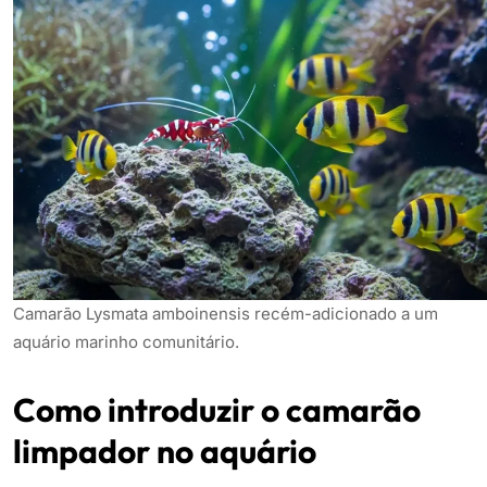
Camarão Lysmata amboinensis recém-adicionado a um
aquário marinho comunitário.
Como introduzir o camarão
limpador no aquário