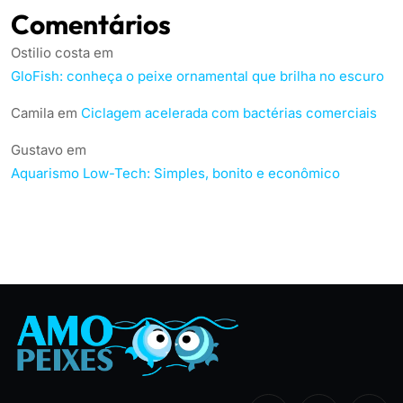
Comentários
Ostilio costa
em
GloFish: conheça o peixe ornamental que brilha no escuro
Camila
em
Ciclagem acelerada com bactérias comerciais
Gustavo
em
Aquarismo Low-Tech: Simples, bonito e econômico